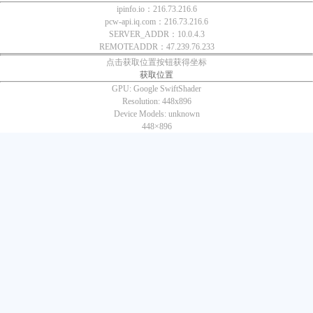
ipinfo.io：216.73.216.6
pcw-api.iq.com：216.73.216.6
SERVER_ADDR：10.0.4.3
REMOTEADDR：47.239.76.233
点击获取位置按钮获得坐标
获取位置
GPU:
Google SwiftShader
Resolution:
448x896
Device Models:
unknown
448×
896