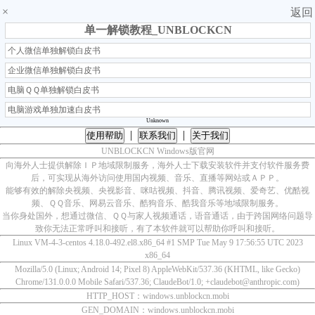
×
返回
单一解锁教程_UNBLOCKCN
个人微信单独解锁白皮书
企业微信单独解锁白皮书
电脑ＱＱ单独解锁白皮书
电脑游戏单独加速白皮书
Unknown
|
|
使用帮助
联系我们
关于我们
UNBLOCKCN Windows版官网
向海外人士提供解除ＩＰ地域限制服务，海外人士下载安装软件并支付软件服务费
后，可实现从海外访问使用国内视频、音乐、直播等网站或ＡＰＰ。
能够有效的解除央视频、央视影音、咪咕视频、抖音、腾讯视频、爱奇艺、优酷视
频、ＱＱ音乐、网易云音乐、酷狗音乐、酷我音乐等地域限制服务。
当你身处国外，想通过微信、ＱＱ与家人视频通话，语音通话，由于跨国网络问题导
致你无法正常呼叫和接听，有了本软件就可以帮助你呼叫和接听。
Linux VM-4-3-centos 4.18.0-492.el8.x86_64 #1 SMP Tue May 9 17:56:55 UTC 2023
x86_64
Mozilla/5.0 (Linux; Android 14; Pixel 8) AppleWebKit/537.36 (KHTML, like Gecko)
Chrome/131.0.0.0 Mobile Safari/537.36; ClaudeBot/1.0; +claudebot@anthropic.com)
HTTP_HOST：windows.unblockcn.mobi
GEN_DOMAIN：windows.unblockcn.mobi