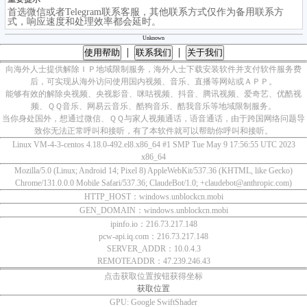
首选微信或者Telegram联系客服，其他联系方式仅作为备用联系方
式，响应速度和处理效率都会延时。
Unknown
|
|
使用帮助
联系我们
关于我们
向海外人士提供解除ＩＰ地域限制服务，海外人士下载安装软件并支付软件服务费
后，可实现从海外访问使用国内视频、音乐、直播等网站或ＡＰＰ。
能够有效的解除央视频、央视影音、咪咕视频、抖音、腾讯视频、爱奇艺、优酷视
频、ＱＱ音乐、网易云音乐、酷狗音乐、酷我音乐等地域限制服务。
当你身处国外，想通过微信、ＱＱ与家人视频通话，语音通话，由于跨国网络问题导
致你无法正常呼叫和接听，有了本软件就可以帮助你呼叫和接听。
Linux VM-4-3-centos 4.18.0-492.el8.x86_64 #1 SMP Tue May 9 17:56:55 UTC 2023
x86_64
Mozilla/5.0 (Linux; Android 14; Pixel 8) AppleWebKit/537.36 (KHTML, like Gecko)
Chrome/131.0.0.0 Mobile Safari/537.36; ClaudeBot/1.0; +claudebot@anthropic.com)
HTTP_HOST：windows.unblockcn.mobi
GEN_DOMAIN：windows.unblockcn.mobi
ipinfo.io：216.73.217.148
pcw-api.iq.com：216.73.217.148
SERVER_ADDR：10.0.4.3
REMOTEADDR：47.239.246.43
点击获取位置按钮获得坐标
获取位置
GPU:
Google SwiftShader