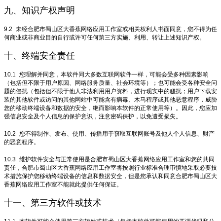
九、知识产权声明
9.2
未经合肥市蜀山区大香蕉网络应用工作室或相关权利人书面同意，您不得为任
何商业或非商业目的自行或许可任何第三方实施、利用、转让上述知识产权。
十、终端安全责任
10.1
您理解并同意，本软件同大多数互联网软件一样，可能会受多种因素影响
（包括但不限于用户原因、网络服务质量、社会环境等）；也可能会受各种安全问
题的侵扰（包括但不限于他人非法利用用户资料，进行现实中的骚扰；用户下载安
装的其他软件或访问的其他网站中可能含有病毒、木马程序或其他恶意程序，威胁
您的移动终端设备和数据的安全，继而影响本软件的正常使用等）。因此，您应加
强信息安全及个人信息的保护意识，注意密码保护，以免遭受损失。
10.2
您不得制作、发布、使用、传播用于窃取互联网账号及他人个人信息、财产
的恶意程序。
10.3
维护软件安全与正常使用是合肥市蜀山区大香蕉网络应用工作室和您的共同
责任，合肥市蜀山区大香蕉网络应用工作室将按照行业标准合理审慎地采取必要技
术措施保护您移动终端设备的信息和数据安全，但是您承认和同意合肥市蜀山区大
香蕉网络应用工作室不能就此提供任何保证。
十一、第三方软件或技术