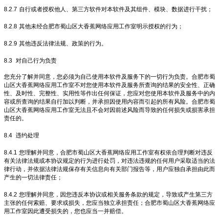
8.2.7
自行或者授权他人、第三方软件对本软件及其组件、模块、数据进行干扰；
8.2.8
其他未经合肥市蜀山区大香蕉网络应用工作室明示授权的行为；
8.2.9
其他违反法律法规、政策的行为。
8.3
对自己行为负责
您充分了解并同意，您必须为自己使用本软件及服务下的一切行为负责。合肥市蜀
山区大香蕉网络应用工作室不对您使用本软件及服务所查询的结果的安全性、正确
性、及时性、完整性、实用性等作出任何保证，您应对您使用本软件及服务中的内
容或所查询的结果自行加以判断，并承担因使用内容而引起的所有风险。合肥市蜀
山区大香蕉网络应用工作室无法且不会对因前述风险而导致的任何损失或损害承担
责任的。
8.4
违约处理
8.4.1
您理解并同意，合肥市蜀山区大香蕉网络应用工作室有权依合理判断对违反
有关法律法规或本协议规定的行为进行处罚，对违法违规的任何用户采取适当的法
律行动，并依据法律法规保存有关信息向有关部门报告等，用户应独自承担由此而
产生的一切法律责任；
8.4.2
您理解并同意，因您违反本协议或相关服务条款的规定，导致或产生第三方
主张的任何索赔、要求或损失，您应当独立承担责任；合肥市蜀山区大香蕉网络应
用工作室因此遭受损失的，您也应当一并赔偿。