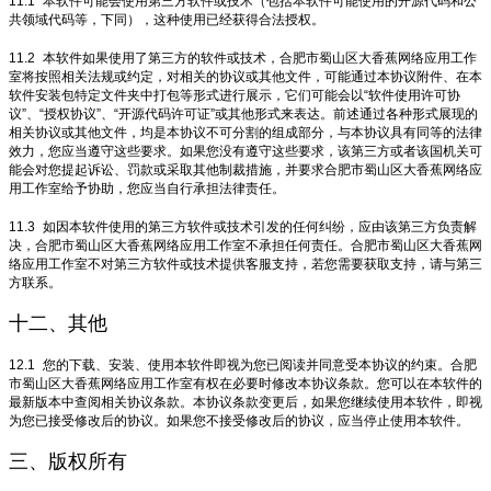
11.1
本软件可能会使用第三方软件或技术（包括本软件可能使用的开源代码和公
共领域代码等，下同），这种使用已经获得合法授权。
11.2
本软件如果使用了第三方的软件或技术，合肥市蜀山区大香蕉网络应用工作
室将按照相关法规或约定，对相关的协议或其他文件，可能通过本协议附件、在本
软件安装包特定文件夹中打包等形式进行展示，它们可能会以“软件使用许可协
议”、“授权协议”、“开源代码许可证”或其他形式来表达。前述通过各种形式展现的
相关协议或其他文件，均是本协议不可分割的组成部分，与本协议具有同等的法律
效力，您应当遵守这些要求。如果您没有遵守这些要求，该第三方或者该国机关可
能会对您提起诉讼、罚款或采取其他制裁措施，并要求合肥市蜀山区大香蕉网络应
用工作室给予协助，您应当自行承担法律责任。
11.3
如因本软件使用的第三方软件或技术引发的任何纠纷，应由该第三方负责解
决，合肥市蜀山区大香蕉网络应用工作室不承担任何责任。合肥市蜀山区大香蕉网
络应用工作室不对第三方软件或技术提供客服支持，若您需要获取支持，请与第三
方联系。
十二、其他
12.1
您的下载、安装、使用本软件即视为您已阅读并同意受本协议的约束。合肥
市蜀山区大香蕉网络应用工作室有权在必要时修改本协议条款。您可以在本软件的
最新版本中查阅相关协议条款。本协议条款变更后，如果您继续使用本软件，即视
为您已接受修改后的协议。如果您不接受修改后的协议，应当停止使用本软件。
三、版权所有