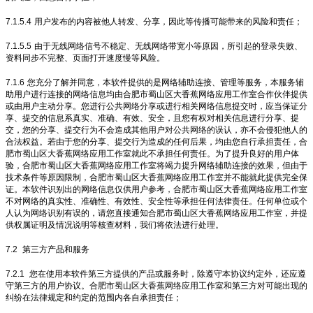
7.1.5.4
用户发布的内容被他人转发、分享，因此等传播可能带来的风险和责任；
7.1.5.5
由于无线网络信号不稳定、无线网络带宽小等原因，所引起的登录失败、
资料同步不完整、页面打开速度慢等风险。
7.1.6
您充分了解并同意，本软件提供的是网络辅助连接、管理等服务，本服务辅
助用户进行连接的网络信息均由合肥市蜀山区大香蕉网络应用工作室合作伙伴提供
或由用户主动分享。您进行公共网络分享或进行相关网络信息提交时，应当保证分
享、提交的信息系真实、准确、有效、安全，且您有权对相关信息进行分享、提
交，您的分享、提交行为不会造成其他用户对公共网络的误认，亦不会侵犯他人的
合法权益。若由于您的分享、提交行为造成的任何后果，均由您自行承担责任，合
肥市蜀山区大香蕉网络应用工作室就此不承担任何责任。为了提升良好的用户体
验，合肥市蜀山区大香蕉网络应用工作室将竭力提升网络辅助连接的效果，但由于
技术条件等原因限制，合肥市蜀山区大香蕉网络应用工作室并不能就此提供完全保
证。本软件识别出的网络信息仅供用户参考，合肥市蜀山区大香蕉网络应用工作室
不对网络的真实性、准确性、有效性、安全性等承担任何法律责任。任何单位或个
人认为网络识别有误的，请您直接通知合肥市蜀山区大香蕉网络应用工作室，并提
供权属证明及情况说明等核查材料，我们将依法进行处理。
7.2
第三方产品和服务
7.2.1
您在使用本软件第三方提供的产品或服务时，除遵守本协议约定外，还应遵
守第三方的用户协议。合肥市蜀山区大香蕉网络应用工作室和第三方对可能出现的
纠纷在法律规定和约定的范围内各自承担责任；