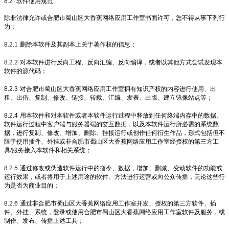
8.2
软件使用规范
除非法律允许或合肥市蜀山区大香蕉网络应用工作室书面许可，您不得从事下列行
为：
8.2.1
删除本软件及其副本上关于著作权的信息；
8.2.2
对本软件进行反向工程、反向汇编、反向编译，或者以其他方式尝试发现本
软件的源代码；
8.2.3
对合肥市蜀山区大香蕉网络应用工作室拥有知识产权的内容进行使用、出
租、出借、复制、修改、链接、转载、汇编、发表、出版、建立镜像站点等；
8.2.4
用本软件和对本软件或者本软件运行过程中释放到任何终端内存中的数据、
软件运行过程中客户端与服务器端的交互数据，以及本软件运行所必需的系统数
据，进行复制、修改、增加、删除、挂接运行或创作任何衍生作品，形式包括但不
限于使用插件、外挂或非合肥市蜀山区大香蕉网络应用工作室经授权的第三方工
具/服务接入本软件和相关系统；
8.2.5
通过修改或伪造软件运行中的指令、数据，增加、删减、变动软件的功能或
运行效果，或者将用于上述用途的软件、方法进行运营或向公众传播，无论这些行
为是否为商业目的；
8.2.6
通过非合肥市蜀山区大香蕉网络应用工作室开发、授权的第三方软件、插
件、外挂、系统，登录或使用合肥市蜀山区大香蕉网络应用工作室软件及服务，或
制作、发布、传播上述工具；