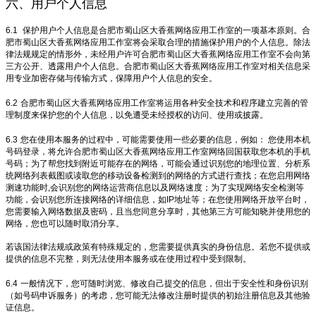
六、用户个人信息
6.1
保护用户个人信息是合肥市蜀山区大香蕉网络应用工作室的一项基本原则。合
肥市蜀山区大香蕉网络应用工作室将会采取合理的措施保护用户的个人信息。除法
律法规规定的情形外，未经用户许可合肥市蜀山区大香蕉网络应用工作室不会向第
三方公开、透露用户个人信息。合肥市蜀山区大香蕉网络应用工作室对相关信息采
用专业加密存储与传输方式，保障用户个人信息的安全。
6.2
合肥市蜀山区大香蕉网络应用工作室将运用各种安全技术和程序建立完善的管
理制度来保护您的个人信息，以免遭受未经授权的访问、使用或披露。
6.3
您在使用本服务的过程中，可能需要使用一些必要的信息，例如： 您使用本机
号码登录，将允许合肥市蜀山区大香蕉网络应用工作室网络回国获取您本机的手机
号码；为了帮您找到附近可能存在的网络，可能会通过识别您的地理位置、分析系
统网络列表截图或读取您的移动设备检测到的网络的方式进行查找；在您启用网络
测速功能时,会识别您的网络运营商信息以及网络速度；为了实现网络安全检测等
功能，会识别您所连接网络的详细信息，如IP地址等；在您使用网络开放平台时，
您需要输入网络数据及密码，且当您同意分享时，其他第三方可能知晓并使用您的
网络，您也可以随时取消分享。
若该国法律法规或政策有特殊规定的，您需要提供真实的身份信息。若您不提供或
提供的信息不完整，则无法使用本服务或在使用过程中受到限制。
6.4
一般情况下，您可随时浏览、修改自己提交的信息，但出于安全性和身份识别
（如号码申诉服务）的考虑，您可能无法修改注册时提供的初始注册信息及其他验
证信息。