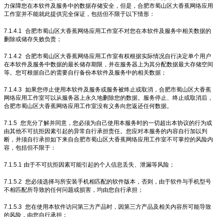
力保障您在本软件及服务中的数据存储安全，但是，合肥市蜀山区大香蕉网络应用
工作室并不能就此提供完全保证，包括但不限于以下情形：
7.1.4.1
合肥市蜀山区大香蕉网络应用工作室不对您在本软件及服务中相关数据的
删除或储存失败负责；
7.1.4.2
合肥市蜀山区大香蕉网络应用工作室有权根据实际情况自行决定单个用户
在本软件及服务中数据的最长储存期限，并在服务器上为其分配数据最大存储空间
等。您可根据自己的需要自行备份本软件及服务中的相关数据；
7.1.4.3
如果您停止使用本软件及服务或服务被终止或取消，合肥市蜀山区大香蕉
网络应用工作室可以从服务器上永久地删除您的数据。服务停止、终止或取消后，
合肥市蜀山区大香蕉网络应用工作室没有义务向您返还任何数据。
7.1.5
您充分了解并同意，您必须为自己使用本服务时的一切超出本协议的行为或
由其他不可抗拒因素引起的异常自行承担责任。您应对本服务的内容自行加以判
断，并须自行承担如下来自合肥市蜀山区大香蕉网络应用工作室不可掌控的风险内
容，包括但不限于：
7.1.5.1
由于不可抗拒因素可能引起的个人信息丢失、泄漏等风险；
7.1.5.2
您必须选择与所安装手机相匹配的软件版本，否则，由于软件与手机型号
不相匹配所导致的任何问题或损害，均由您自行承担；
7.1.5.3
您在使用本软件访问第三方产品时，因第三方产品及相关内容所可能导致
的风险，由您自行承担；