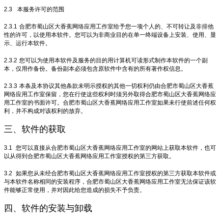
2.3
本服务许可的范围
2.3.1
合肥市蜀山区大香蕉网络应用工作室给予您一项个人的、不可转让及非排他
性的许可，以使用本软件。您可以为非商业目的在单一终端设备上安装、使用、显
示、运行本软件。
2.3.2
您可以为使用本软件及服务的目的用计算机可读形式制作本软件的一个副
本，仅用作备份。备份副本必须包含原软件中含有的所有著作权信息。
2.3.3
本条及本协议其他条款未明示授权的其他一切权利仍由合肥市蜀山区大香蕉
网络应用工作室保留，您在行使这些权利时须另外取得合肥市蜀山区大香蕉网络应
用工作室的书面许可。合肥市蜀山区大香蕉网络应用工作室如果未行使前述任何权
利，并不构成对该权利的放弃。
三、软件的获取
3.1
您可以直接从合肥市蜀山区大香蕉网络应用工作室的网站上获取本软件，也可
以从得到合肥市蜀山区大香蕉网络应用工作室授权的第三方获取。
3.2
如果您从未经合肥市蜀山区大香蕉网络应用工作室授权的第三方获取本软件或
与本软件名称相同的安装程序，合肥市蜀山区大香蕉网络应用工作室无法保证该软
件能够正常使用，并对因此给您造成的损失不予负责。
四、软件的安装与卸载