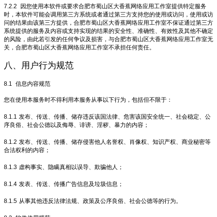
7.2.2
因您使用本软件或要求合肥市蜀山区大香蕉网络应用工作室提供特定服务
时，本软件可能会调用第三方系统或者通过第三方支持您的使用或访问，使用或访
问的结果由该第三方提供，合肥市蜀山区大香蕉网络应用工作室不保证通过第三方
系统提供的服务及内容或支持实现的结果的安全性、准确性、有效性及其他不确定
的风险，由此若引发的任何争议及损害，与合肥市蜀山区大香蕉网络应用工作室无
关，合肥市蜀山区大香蕉网络应用工作室不承担任何责任。
八、用户行为规范
8.1
信息内容规范
您在使用本服务时不得利用本服务从事以下行为，包括但不限于：
8.1.1
发布、传送、传播、储存违反该国法律、危害该国安全统一、社会稳定、公
序良俗、社会公德以及侮辱、诽谤、淫秽、暴力的内容；
8.1.2
发布、传送、传播、储存侵害他人名誉权、肖像权、知识产权、商业秘密等
合法权利的内容；
8.1.3
虚构事实、隐瞒真相以误导、欺骗他人；
8.1.4
发表、传送、传播广告信息及垃圾信息；
8.1.5
从事其他违反法律法规、政策及公序良俗、社会公德等的行为。