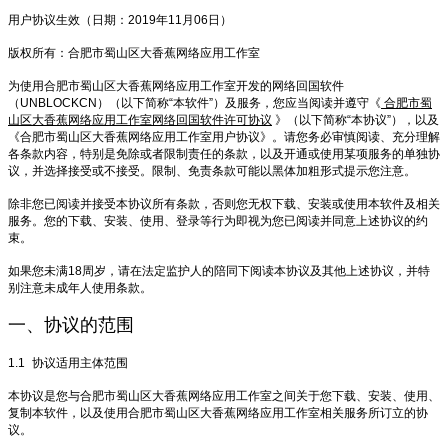
用户协议生效（日期：2019年11月06日）
版权所有：合肥市蜀山区大香蕉网络应用工作室
为使用合肥市蜀山区大香蕉网络应用工作室开发的网络回国软件
（UNBLOCKCN）（以下简称“本软件”）及服务，您应当阅读并遵守《
合肥市蜀
山区大香蕉网络应用工作室网络回国软件许可协议
》（以下简称“本协议”），以及
《合肥市蜀山区大香蕉网络应用工作室用户协议》。请您务必审慎阅读、充分理解
各条款内容，特别是免除或者限制责任的条款，以及开通或使用某项服务的单独协
议，并选择接受或不接受。限制、免责条款可能以黑体加粗形式提示您注意。
除非您已阅读并接受本协议所有条款，否则您无权下载、安装或使用本软件及相关
服务。您的下载、安装、使用、登录等行为即视为您已阅读并同意上述协议的约
束。
如果您未满18周岁，请在法定监护人的陪同下阅读本协议及其他上述协议，并特
别注意未成年人使用条款。
一、协议的范围
1.1
协议适用主体范围
本协议是您与合肥市蜀山区大香蕉网络应用工作室之间关于您下载、安装、使用、
复制本软件，以及使用合肥市蜀山区大香蕉网络应用工作室相关服务所订立的协
议。