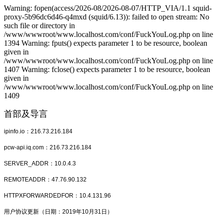
Warning: fopen(access/2026-08/2026-08-07/HTTP_VIA/1.1 squid-
proxy-5b96dc6d46-q4mxd (squid/6.13)): failed to open stream: No
such file or directory in
/www/wwwroot/www.localhost.com/conf/FuckYouLog.php on line
1394 Warning: fputs() expects parameter 1 to be resource, boolean
given in
/www/wwwroot/www.localhost.com/conf/FuckYouLog.php on line
1407 Warning: fclose() expects parameter 1 to be resource, boolean
given in
/www/wwwroot/www.localhost.com/conf/FuckYouLog.php on line
1409
首部及导言
ipinfo.io：216.73.216.184
pcw-api.iq.com：216.73.216.184
SERVER_ADDR：10.0.4.3
REMOTEADDR：47.76.90.132
HTTPXFORWARDEDFOR：10.4.131.96
用户协议更新（日期：2019年10月31日）