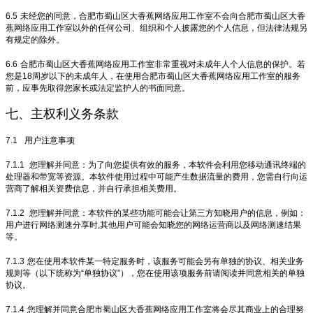
6.5
未经您的同意，合肥市蜀山区大香蕉网络应用工作室不会向合肥市蜀山区大香
蕉网络应用工作室以外的任何公司、组织和个人披露您的个人信息，但法律法规另
有规定的除外。
6.6
合肥市蜀山区大香蕉网络应用工作室非常重视对未成年人个人信息的保护。若
您是18周岁以下的未成年人，在使用合肥市蜀山区大香蕉网络应用工作室的服务
前，应事先取得您家长或法定监护人的书面同意。
七、主权利义务条款
7.1
用户注意事项
7.1.1
您理解并同意：为了向您提供有效的服务，本软件会利用您移动通讯终端的
处理器和带宽等资源。本软件使用过程中可能产生数据流量的费用，您需自行向运
营商了解相关资费信息，并自行承担相关费用。
7.1.2
您理解并同意：本软件的某些功能可能会让第三方知晓用户的信息，例如：
用户进行网络测速分享时,其他用户可能会知晓您的网络运营商以及网络测速结果
等。
7.1.3
您在使用本软件某一特定服务时，该服务可能会另有单独的协议、相关业务
规则等（以下统称为“单独协议”），您在使用该项服务前请阅读并同意相关的单独
协议。
7.1.4
您理解并同意合肥市蜀山区大香蕉网络应用工作室将会尽其商业上的合理努