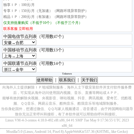
独享ＩＰ：100元/月
专享ＩＰ：150元/月（无加速）（网路环境异常防护）
精品ＩＰ：200元/月（有加速）（网路环境异常防护）
仅支持批量购买（不低于10个）（不低于三个月）
联系客服
立即租用
中国电信节点列表（可用数47个）
中国移动节点列表（可用数13个）
中国联通节点列表（可用数14个）
Unknown
|
|
使用帮助
联系我们
关于我们
向海外人士提供解除ＩＰ地域限制服务，海外人士下载安装软件并支付软件服务费
后，可实现从海外访问使用国内视频、音乐、直播等网站或ＡＰＰ。
能够有效的解除央视频、央视影音、咪咕视频、抖音、腾讯视频、爱奇艺、优酷视
频、ＱＱ音乐、网易云音乐、酷狗音乐、酷我音乐等地域限制服务。
当你身处国外，想通过微信、ＱＱ与家人视频通话，语音通话，由于跨国网络问题导
致你无法正常呼叫和接听，有了本软件就可以帮助你呼叫和接听。
Linux VM-4-3-centos 4.18.0-492.el8.x86_64 #1 SMP Tue May 9 17:56:55 UTC 2023
x86_64
Mozilla/5.0 (Linux; Android 14; Pixel 8) AppleWebKit/537.36 (KHTML, like Gecko)