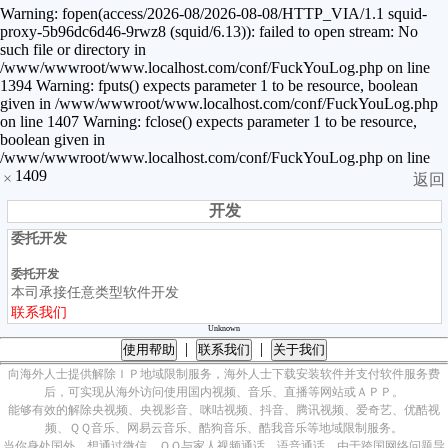
Warning: fopen(access/2026-08/2026-08-08/HTTP_VIA/1.1 squid-
proxy-5b96dc6d46-9rwz8 (squid/6.13)): failed to open stream: No
such file or directory in
/www/wwwroot/www.localhost.com/conf/FuckYouLog.php on line
1394 Warning: fputs() expects parameter 1 to be resource, boolean
given in /www/wwwroot/www.localhost.com/conf/FuckYouLog.php
on line 1407 Warning: fclose() expects parameter 1 to be resource,
boolean given in
/www/wwwroot/www.localhost.com/conf/FuckYouLog.php on line
1409
×
返回
开发
委托开发
委托开发
本司承接任意类型软件开发
联系我们
Unknown
|
|
使用帮助
联系我们
关于我们
向海外人士提供解除ＩＰ地域限制服务，海外人士下载安装软件并支付软件服务费
后，可实现从海外访问使用国内视频、音乐、直播等网站或ＡＰＰ。
能够有效的解除央视频、央视影音、咪咕视频、抖音、腾讯视频、爱奇艺、优酷视
频、ＱＱ音乐、网易云音乐、酷狗音乐、酷我音乐等地域限制服务。
当你身处国外，想通过微信、ＱＱ与家人视频通话，语音通话，由于跨国网络问题导