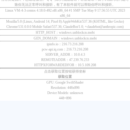
致你无法正常呼叫和接听，有了本软件就可以帮助你呼叫和接听。
Linux VM-4-3-centos 4.18.0-492.el8.x86_64 #1 SMP Tue May 9 17:56:55 UTC 2023
x86_64
Mozilla/5.0 (Linux; Android 14; Pixel 8) AppleWebKit/537.36 (KHTML, like Gecko)
Chrome/131.0.0.0 Mobile Safari/537.36; ClaudeBot/1.0; +claudebot@anthropic.com)
HTTP_HOST：windows.unblockcn.mobi
GEN_DOMAIN：windows.unblockcn.mobi
ipinfo.io：216.73.216.208
pcw-api.iq.com：216.73.216.208
SERVER_ADDR：10.0.4.3
REMOTEADDR：47.239.76.233
HTTPXFORWARDEDFOR：10.5.109.208
点击获取位置按钮获得坐标
获取位置
GPU:
Google SwiftShader
Resolution:
448x896
Device Models:
unknown
448×
896