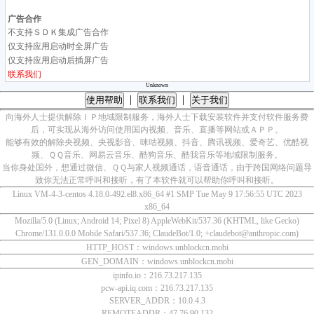
广告合作
不支持ＳＤＫ集成广告合作
仅支持应用启动时全屏广告
仅支持应用启动后插屏广告
联系我们
Unknown
|
|
使用帮助
联系我们
关于我们
向海外人士提供解除ＩＰ地域限制服务，海外人士下载安装软件并支付软件服务费
后，可实现从海外访问使用国内视频、音乐、直播等网站或ＡＰＰ。
能够有效的解除央视频、央视影音、咪咕视频、抖音、腾讯视频、爱奇艺、优酷视
频、ＱＱ音乐、网易云音乐、酷狗音乐、酷我音乐等地域限制服务。
当你身处国外，想通过微信、ＱＱ与家人视频通话，语音通话，由于跨国网络问题导
致你无法正常呼叫和接听，有了本软件就可以帮助你呼叫和接听。
Linux VM-4-3-centos 4.18.0-492.el8.x86_64 #1 SMP Tue May 9 17:56:55 UTC 2023
x86_64
Mozilla/5.0 (Linux; Android 14; Pixel 8) AppleWebKit/537.36 (KHTML, like Gecko)
Chrome/131.0.0.0 Mobile Safari/537.36; ClaudeBot/1.0; +claudebot@anthropic.com)
HTTP_HOST：windows.unblockcn.mobi
GEN_DOMAIN：windows.unblockcn.mobi
ipinfo.io：216.73.217.135
pcw-api.iq.com：216.73.217.135
SERVER_ADDR：10.0.4.3
REMOTEADDR：47.76.90.132