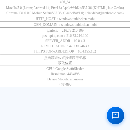
x86_64
Mozilla/5.0 (Linux; Android 14; Pixel 8) AppleWebKit/537.36 (KHTML, like Gecko)
Chrome/131.0.0.0 Mobile Safari/537.36; ClaudeBot/1.0; +claudebot@anthropic.com)
HTTP_HOST：windows.unblockcn.mobi
GEN_DOMAIN：windows.unblockcn.mobi
ipinfo.io：216.73.216.109
pcw-api.iq.com：216.73.216.109
SERVER_ADDR：10.0.4.3
REMOTEADDR：47.239.246.43
HTTPXFORWARDEDFOR：10.4.195.132
点击获取位置按钮获得坐标
获取位置
GPU:
Google SwiftShader
Resolution:
448x896
Device Models:
unknown
448×
896