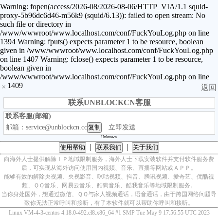
Warning: fopen(access/2026-08/2026-08-06/HTTP_VIA/1.1 squid-
proxy-5b96dc6d46-m56k9 (squid/6.13)): failed to open stream: No
such file or directory in
/www/wwwroot/www.localhost.com/conf/FuckYouLog.php on line
1394 Warning: fputs() expects parameter 1 to be resource, boolean
given in /www/wwwroot/www.localhost.com/conf/FuckYouLog.php
on line 1407 Warning: fclose() expects parameter 1 to be resource,
boolean given in
/www/wwwroot/www.localhost.com/conf/FuckYouLog.php on line
1409
×
返回
联系UNBLOCKCN客服
联系客服(邮箱)
邮箱：service@unblockcn.cc
复制
立即发送
Unknown
|
|
使用帮助
联系我们
关于我们
向海外人士提供解除ＩＰ地域限制服务，海外人士下载安装软件并支付软件服务费
后，可实现从海外访问使用国内视频、音乐、直播等网站或ＡＰＰ。
能够有效的解除央视频、央视影音、咪咕视频、抖音、腾讯视频、爱奇艺、优酷视
频、ＱＱ音乐、网易云音乐、酷狗音乐、酷我音乐等地域限制服务。
当你身处国外，想通过微信、ＱＱ与家人视频通话，语音通话，由于跨国网络问题导
致你无法正常呼叫和接听，有了本软件就可以帮助你呼叫和接听。
Linux VM-4-3-centos 4.18.0-492.el8.x86_64 #1 SMP Tue May 9 17:56:55 UTC 2023